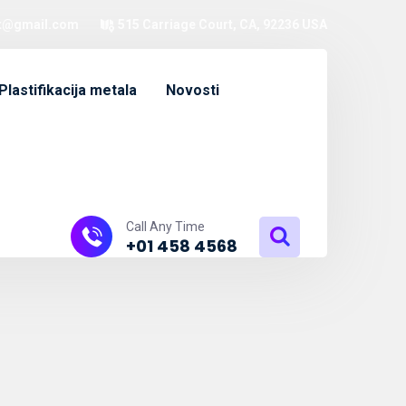
t@gmail.com
515 Carriage Court, CA, 92236 USA
Plastifikacija metala
Novosti
Call Any Time
+01 458 4568