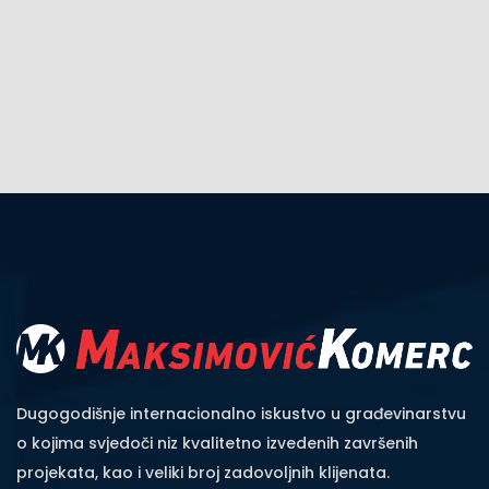
Dugogodišnje internacionalno iskustvo u građevinarstvu
o kojima svjedoči niz kvalitetno izvedenih završenih
projekata, kao i veliki broj zadovoljnih klijenata.